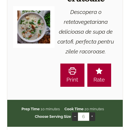
Descopera o
retetavegetariana
delicioasa de supa de
cartofi, perfecta pentru
zilele racoroase.
Print
Rate
m
m
Prep Time
10
minutes
Cook Time
20
minutes
i
i
–
+
Choose Serving Size
n
n
u
u