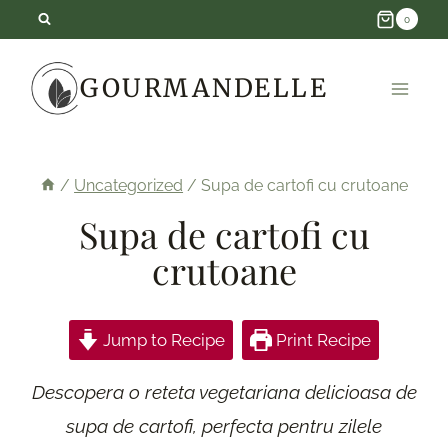
Skip
0
to
GOURMANDELLE
content
/
Uncategorized
/
Supa de cartofi cu crutoane
Supa de cartofi cu
crutoane
Jump to Recipe
Print Recipe
Descopera o reteta vegetariana delicioasa de
supa de cartofi, perfecta pentru zilele