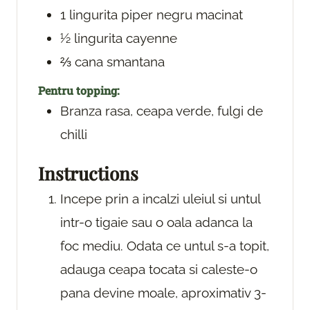
1
lingurita
piper negru macinat
½
lingurita
cayenne
⅔
cana
smantana
Pentru topping:
Branza rasa, ceapa verde, fulgi de
chilli
Instructions
Incepe prin a incalzi uleiul si untul
intr-o tigaie sau o oala adanca la
foc mediu. Odata ce untul s-a topit,
adauga ceapa tocata si caleste-o
pana devine moale, aproximativ 3-