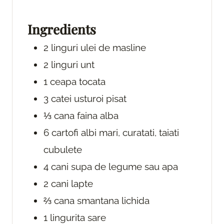
t
t
e
e
Ingredients
s
s
2
linguri
ulei de masline
2
linguri
unt
1
ceapa
tocata
3
catei
usturoi
pisat
⅓
cana
faina alba
6
cartofi albi
mari, curatati, taiati
cubulete
4
cani
supa de legume
sau apa
2
cani
lapte
⅔
cana
smantana lichida
1
lingurita
sare